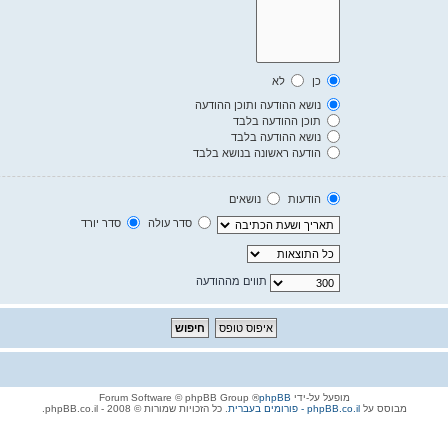
כן
לא
נושא ההודעה ותוכן ההודעה
תוכן ההודעה בלבד
נושא ההודעה בלבד
הודעה ראשונה בנושא בלבד
הודעות
נושאים
סדר עולה
סדר יורד
תווים מההודעה
מופעל על-ידי
phpBB
® Forum Software © phpBB Group
מבוסס על
phpBB.co.il - פורומים בעברית
. כל הזכויות שמורות © 2008 - phpBB.co.il.