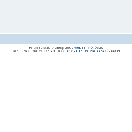
מופעל על-ידי
phpBB
® Forum Software © phpBB Group
מבוסס על
phpBB.co.il - פורומים בעברית
. כל הזכויות שמורות © 2008 - phpBB.co.il.