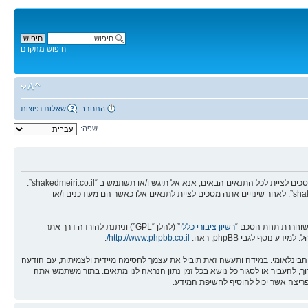
חיפוש מתקדם
התחבר
שאלות נפוצות
שפה:
בעת הגישה אל “shakedmeiri.co.il” (להלן “אנחנו”, “אותנו”, “שלנו”, “shakedmeiri.co.il”, “http://www.shakedmeiri.co.il/forum”), אתה מסכים לציית לתנאים הבאים. אם אינך מסכים לציית לכל התנאים הבאים, אנא אל תיגש ו/או תשתמש ב “shakedmeiri.co.il”.
אנו יכולים לשנות תנאים אלו בכל זמן נתון ונשקיע את מירב מאמצינו כדי לידע אותך, אך יהיה זה נבון מצידך לסקור תנאים אלו בקביעות כחלק מהשימוש המתמשך ב “shakedmeiri.co.il”. לאחר שינויים אתה מסכים לציית לתנאים אלו כאשר הם מעודכנים ו/או
רשיון ציבורי כללי
” (להלן “GPL”) וניתנת להורדה דרך אתר
.
http://www.phpbb.co.il/
ם, פוגעים, בלתי חוקיים או כל חומר אחר אשר שנוי במחלוקת במדינה שלך, במדינה בה “shakedmeiri.co.il” מאוחסנת או בחוק הבינלאומי. במידה ותעשה זאת תוביל את עצמך לחסימה מיידית ולצמיתות, עם הודעה
 כל ההודעות נשמרות כדי לעזור בכפיית תנאים אלו. אתה מסכים של “shakedmeiri.co.il” יש את הזכות להסיר, לערוך, להעביר או לסגור כל נושא בכל זמן נתון הנראה לנו מתאים. בתור משתמש אתה