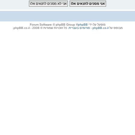
מופעל על-ידי
phpBB
® Forum Software © phpBB Group
מבוסס על
phpBB.co.il - פורומים בעברית
. כל הזכויות שמורות © 2008 - phpBB.co.il.