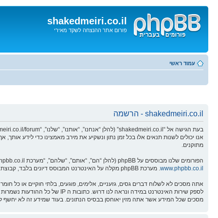
shakedmeiri.co.il
פורום אתר ההנצחה לשקד מאירי
דלג
לתוכן
עמוד ראשי
shakedmeiri.co.il - הרשמה
מתוקנים.
הפורומים שלנו מבוססים על phpBB (להלן “הם”, “אותם”, “שלהם”, “מערכת phpBB”, “www.phpbb.co.il”, “קבוצת phpBB”, “צוות phpBBהישראלי”) אשר הינה מערכת בולטיין המשוחררת תחת הסכם “
www.phpbb.co.il
. מערכת phpBB מקלה על האינטרנט המבוסס דיונים בלבד, קבוצת phpBB אינה אחראית לכל מה שאנו מאפשרים ו/או לא מאפשרים בתור תוכן מורשה ו/או מנוהל. למידע נוסף לגבי phpBB, ראה:
מסכים שכל המידע אשר אתה מזין יאוחסן בבסיס הנתונים. בעוד שמידע זה לא יחשף לשום צד שלישי ללא הסכמתך, לא “shakedmeiri.co.il” ולא phpBB ישאו