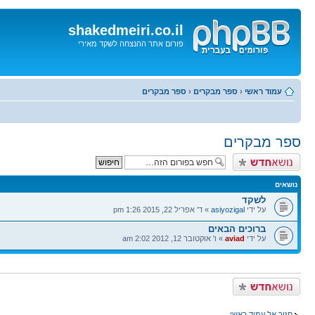
shakedmeiri.co.il
פורום אתר ההנצחה לשקד מאירי
דלג
לתוכן
עמוד ראשי
‹
ספר מבקרים
‹
ספר מבקרים
ספר מבקרים
פרסם נושא חדש
נושאים
לשקד
על ידי
asiyozigal
» ד' אפריל 22, 2015 1:26 pm
ברוכים הבאים
על ידי
aviad
» ו' אוקטובר 12, 2012 2:02 am
פרסם נושא חדש
חזור אל עמוד ראשי