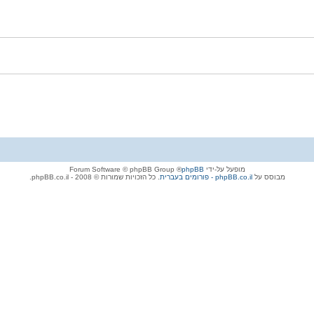
מופעל על-ידי
phpBB
® Forum Software © phpBB Group
מבוסס על
phpBB.co.il - פורומים בעברית
. כל הזכויות שמורות © 2008 - phpBB.co.il.